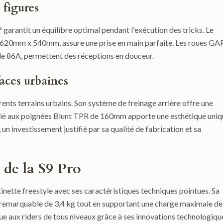
s figures
rantit un équilibre optimal pendant l'exécution des tricks. Le
20mm x 540mm, assure une prise en main parfaite. Les roues GA
e 86A, permettent des réceptions en douceur.
faces urbaines
érents terrains urbains. Son système de freinage arrière offre une
socié aux poignées Blunt TPR de 160mm apporte une esthétique uniq
un investissement justifié par sa qualité de fabrication et sa
 de la S9 Pro
tinette freestyle avec ses caractéristiques techniques pointues. Sa
é remarquable de 3,4 kg tout en supportant une charge maximale de
ue aux riders de tous niveaux grâce à ses innovations technologiqu