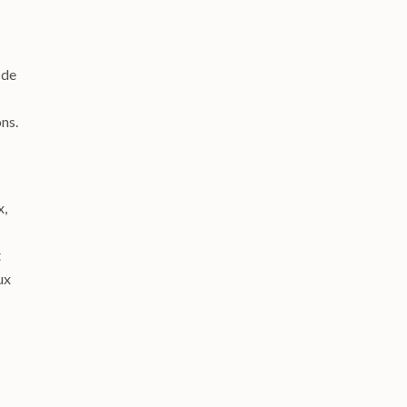
 de
ns.
x,
t
ux