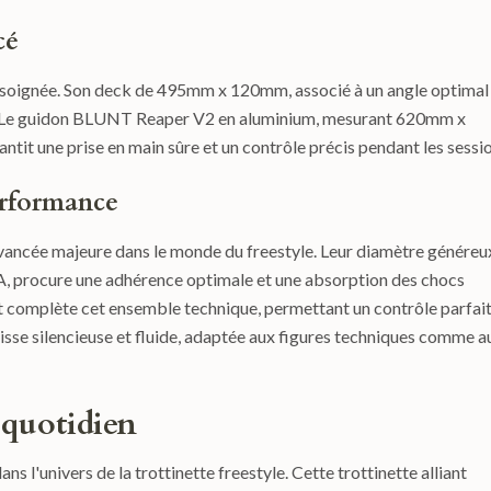
cé
e soignée. Son deck de 495mm x 120mm, associé à un angle optimal
ures. Le guidon BLUNT Reaper V2 en aluminium, mesurant 620mm x
it une prise en main sûre et un contrôle précis pendant les sessio
erformance
ncée majeure dans le monde du freestyle. Leur diamètre généreu
A, procure une adhérence optimale et une absorption des chocs
t complète cet ensemble technique, permettant un contrôle parfai
sse silencieuse et fluide, adaptée aux figures techniques comme a
 quotidien
 l'univers de la trottinette freestyle. Cette trottinette alliant