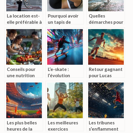
La location est-
Pourquoi avoir
Quelles
elle préférable à
un tapis de
démarches pour
l’achat d’un vélo
gymnastique
débuter en sup
électrique ?
chez soi ?
foil ?
Conseils pour
L’e-skate :
Retour gagnant
une nutrition
l’évolution
pour Lucas
adaptée aux
ultime du
Pouille : les
sportifs
skateboard –
marques qui ont
Diagnostic et
misé sur sa
réparation des
renaissance
pannes
sportive
courantes
Les plus belles
Les meilleures
Les tribunes
heures de la
exercices
s’enflamment