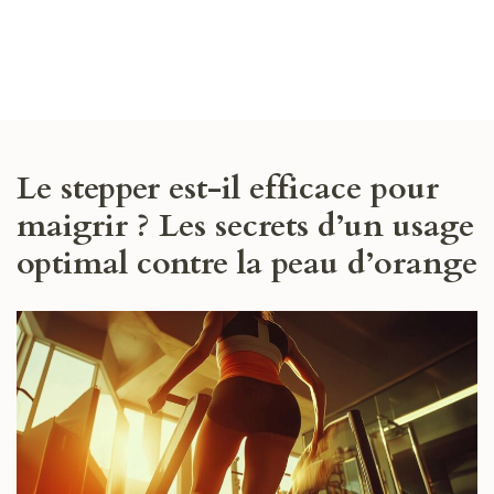
TOUS EN AVEYRON
Les sports de la région
Le stepper est-il efficace pour
maigrir ? Les secrets d’un usage
optimal contre la peau d’orange