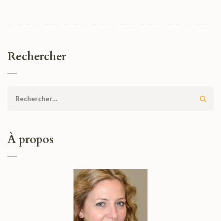
Tribune Borelli :
Freeletics pour
pour la Coupe du
Un heritage
debuter
Monde de
vivant
l’entrainement
Handball 2013
au poids de
corps
Rechercher
Rechercher :
À propos