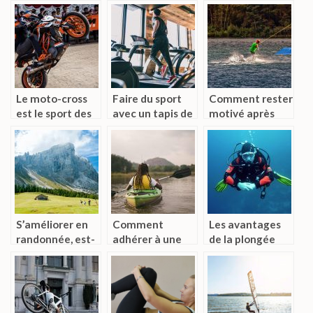
Le moto-cross
Faire du sport
Comment rester
est le sport des
avec un tapis de
motivé après
fans du défi
course
une reprise du
sport?
S’améliorer en
Comment
Les avantages
randonnée, est-
adhérer à une
de la plongée
ce si compliqué ?
équipe d’aviron ?
sportive